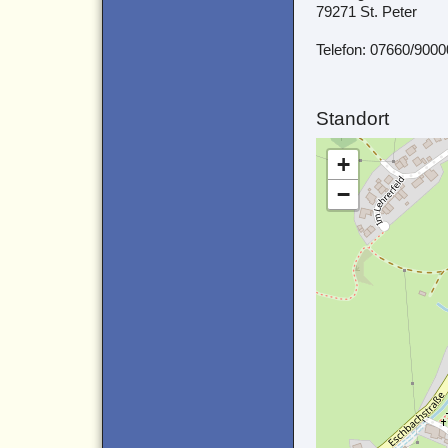
79271 St. Peter
Telefon: 07660/9000
Standort
+
−