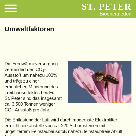
ST. PETER
Bioenergiedorf
Umweltfaktoren
Die Fernwärmeversorgung
vermindert den CO
-
2
Ausstoß um nahezu 100%
und trägt zu einer
erheblichen Minderung des
Treibhauseffektes bei. Für
St. Peter sind das insgesamt
ca. 3.500 Tonnen weniger
CO
-Ausstoß pro Jahr.
2
Die Entlastung der Luft wird durch modernste Elektrofilter
erreicht, die anstelle von ca. 220 Schornsteinen mit
ungefiltertem Feinstaubausstoß nahezu feinstaubfreie Abluft