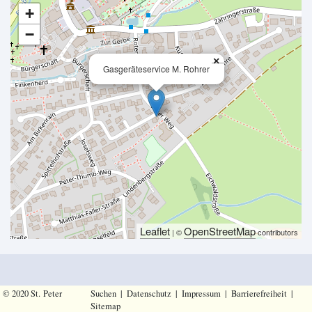
+
−
×
Gasgeräteservice M. Rohrer
Leaflet
OpenStreetMap
| ©
contributors
© 2020 St. Peter
Suchen
|
Datenschutz
|
Impressum
|
Barrierefreiheit
|
Sitemap