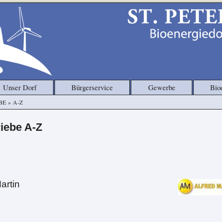
Unser Dorf
Bürgerservice
Gewerbe
Bio
BE
»
A-Z
iebe A-Z
artin