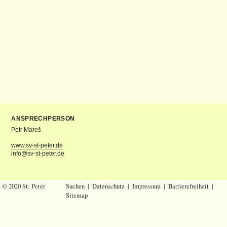
ANSPRECHPERSON
Petr Mareš
www.sv-st-peter.de
info@sv-st-peter.de
© 2020 St. Peter
Suchen
|
Datenschutz
|
Impressum
|
Barrierefreiheit
|
Sitemap